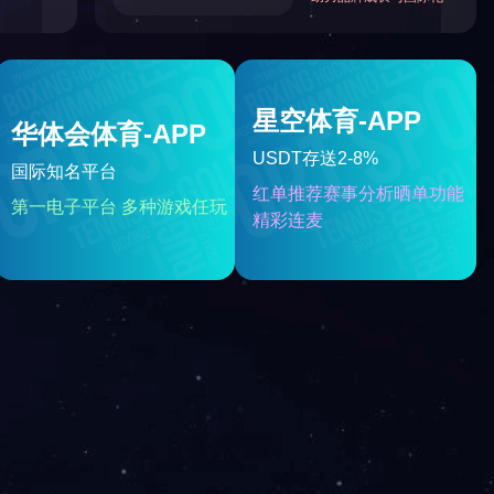
×
在线咨询
24小时服务热线
下一篇：
四氟管
13905287004
0511-88511717