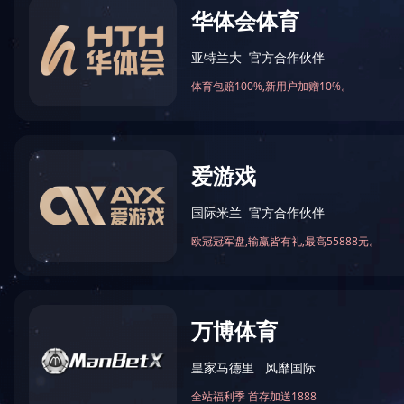
当
产品中心
聚四氟乙烯系列制品
leyu乐鱼在线品
超高分子量聚乙稀系列制品
尼龙、聚甲醛系列制品