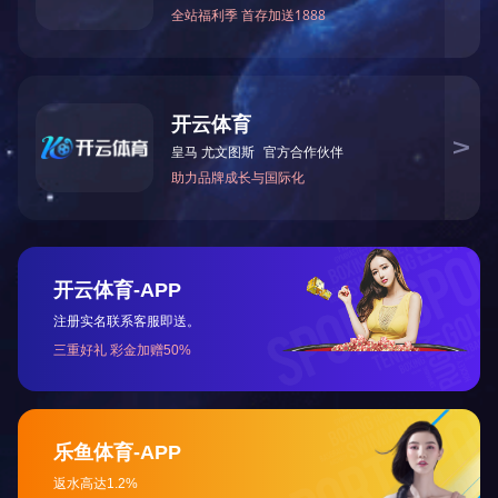
酚醛夹布系列
膨体聚四氟乙烯系列制品
石棉垫片系列制品
金属环型垫系列制品
盘根系列制品
Copyright © 2021 www.yama-bushi.com leyu乐鱼在线 版权所有.
苏ICP
备11082004号-1
地址：江苏省扬中市八桥高创园区永福路2号 E-mail：
ygmf@ygmf.com
联系人：耿惠珍 13905287004 电话：0511-
88511717 技术支持：
镇江恒盛科技
leyu乐鱼在线专业生产
四氟垫片
、
聚四氟乙烯
、
金属缠绕垫片
等各种防腐
密封件的企业。