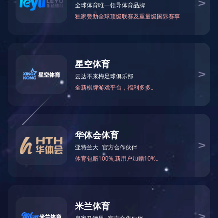
橡胶包氟垫
橡胶包氟垫
详细介绍
上一篇：
橡胶包氟垫