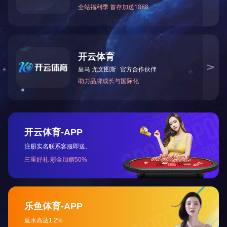
酚醛夹布系列
膨体聚四氟乙烯系列制品
石棉垫片系列制品
金属环型垫系列制品
盘根系列制品
Copyright © 2021 www.yama-bushi.com leyu乐鱼在线 版权所有.
苏ICP
备11082004号-1
地址：江苏省扬中市八桥高创园区永福路2号 E-mail：
ygmf@ygmf.com
联系人：耿惠珍 13905287004 电话：0511-
88511717 技术支持：
镇江恒盛科技
leyu乐鱼在线专业生产
四氟垫片
、
聚四氟乙烯
、
金属缠绕垫片
等各种防腐